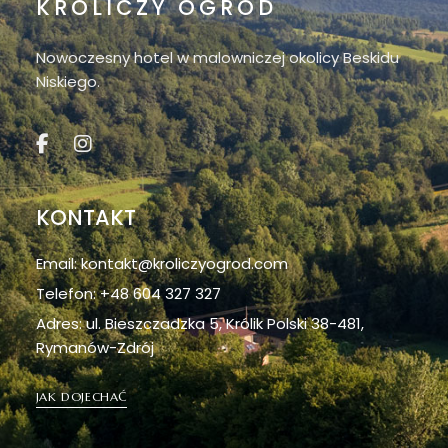
KRÓLICZY OGRÓD
Nowoczesny hotel w malowniczej okolicy Beskidu
Niskiego.
KONTAKT
Email: kontakt@kroliczyogrod.com
Telefon: +48 604 327 327
Adres: ul. Bieszczadzka 5, Królik Polski 38-481,
Rymanów-Zdrój
JAK DOJECHAĆ