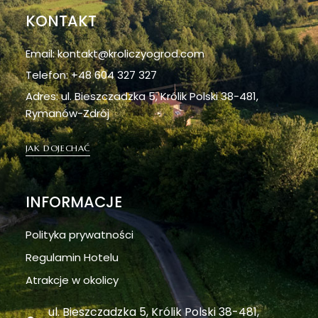
KONTAKT
Email: kontakt@kroliczyogrod.com
Telefon: +48 604 327 327
Adres: ul. Bieszczadzka 5, Królik Polski 38-481,
Rymanów-Zdrój
JAK DOJECHAĆ
INFORMACJE
Polityka prywatności
Regulamin Hotelu
Atrakcje w okolicy
ul. Bieszczadzka 5, Królik Polski 38-481,