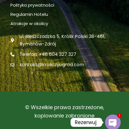
Polityka prywatności
Regulamin Hotelu
Atrakcje w okolicy
ul. Bieszczadzka 5, Królik Polski 38-481,
Rymanów-Zdrój
Telefon: +48 604 327 327
kontakt@kroliczyogrod.com
© Wszelkie prawa zastrzeżone,
1
kopiowanie zabronione
Rezerwuj 
Open c