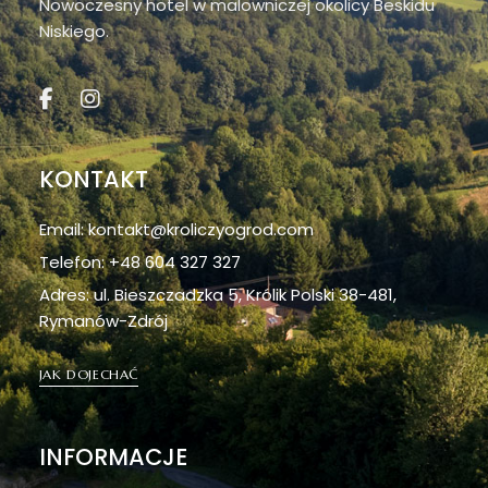
Nowoczesny hotel w malowniczej okolicy Beskidu
Niskiego.
KONTAKT
Email: kontakt@kroliczyogrod.com
Telefon: +48 604 327 327
Adres: ul. Bieszczadzka 5, Królik Polski 38-481,
Rymanów-Zdrój
JAK DOJECHAĆ
INFORMACJE