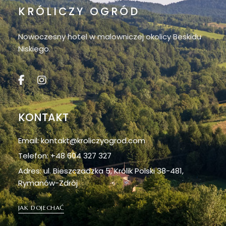
KRÓLICZY OGRÓD
Nowoczesny hotel w malowniczej okolicy Beskidu
Niskiego.
KONTAKT
Email: kontakt@kroliczyogrod.com
Telefon: +48 604 327 327
Adres: ul. Bieszczadzka 5, Królik Polski 38-481,
Rymanów-Zdrój
JAK DOJECHAĆ