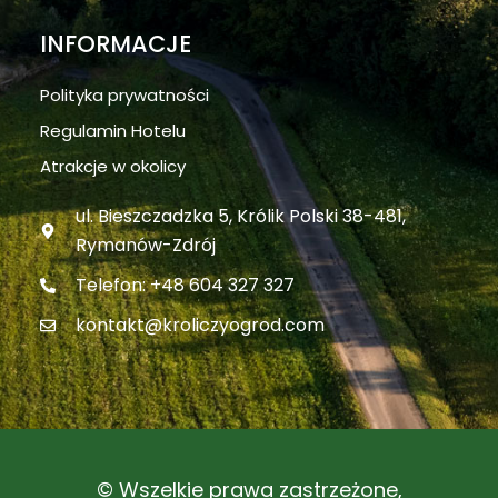
INFORMACJE
Polityka prywatności
Regulamin Hotelu
Atrakcje w okolicy
ul. Bieszczadzka 5, Królik Polski 38-481,
Rymanów-Zdrój
Telefon: +48 604 327 327
kontakt@kroliczyogrod.com
© Wszelkie prawa zastrzeżone,