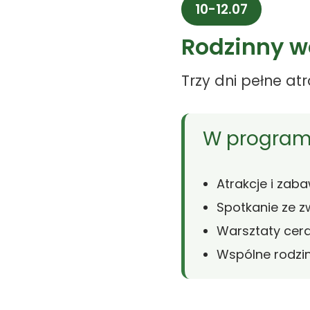
10-12.07
Rodzinny w
Trzy dni pełne at
W program
Atrakcje i zaba
Spotkanie ze zw
Warsztaty cer
Wspólne rodzi