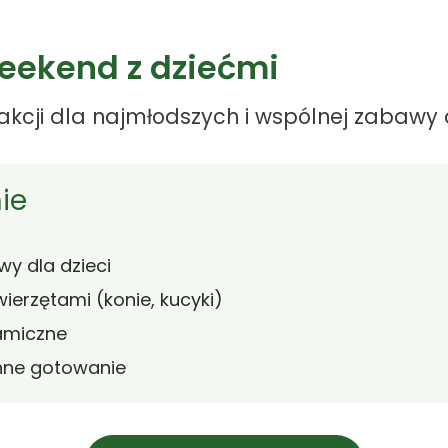
eekend z dziećmi
rakcji dla najmłodszych i wspólnej zabawy d
ie
wy dla dzieci
ierzętami (konie, kucyki)
amiczne
nne gotowanie