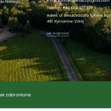
Email: kontakt@kroliczyogrod.com
du Niskiego.
Telefon: +48 604 327 327
Adres: ul. Bieszczadzka 5, Królik Pol
481, Rymanów-Zdrój
JAK DOJECHAĆ
ie zabronione