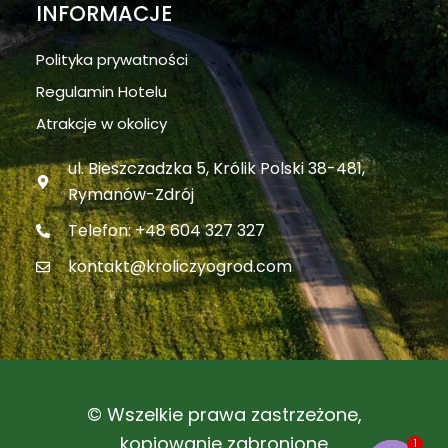
INFORMACJE
Polityka prywatności
Regulamin Hotelu
Atrakcje w okolicy
ul. Bieszczadzka 5, Królik Polski 38-481,
Rymanów-Zdrój
Telefon: +48 604 327 327
kontakt@kroliczyogrod.com
© Wszelkie prawa zastrzeżone,
kopiowanie zabronione
1