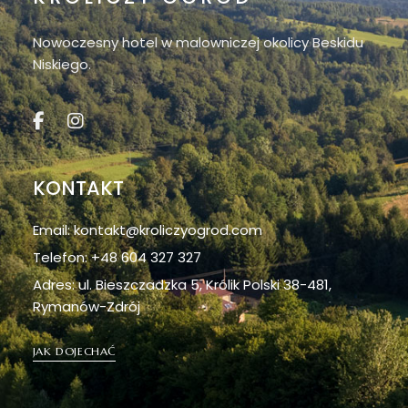
Nowoczesny hotel w malowniczej okolicy Beskidu
Niskiego.
KONTAKT
Email: kontakt@kroliczyogrod.com
Telefon: +48 604 327 327
Adres: ul. Bieszczadzka 5, Królik Polski 38-481,
Rymanów-Zdrój
JAK DOJECHAĆ