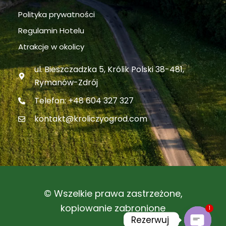
Polityka prywatności
Regulamin Hotelu
Atrakcje w okolicy
ul. Bieszczadzka 5, Królik Polski 38-481,
Rymanów-Zdrój
Telefon: +48 604 327 327
kontakt@kroliczyogrod.com
© Wszelkie prawa zastrzeżone,
1
kopiowanie zabronione
Rezerwuj 