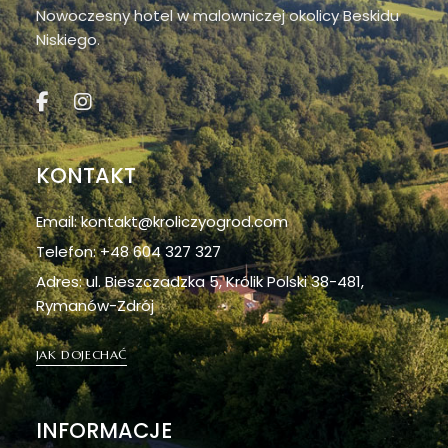
Nowoczesny hotel w malowniczej okolicy Beskidu
Niskiego.
KONTAKT
Email: kontakt@kroliczyogrod.com
Telefon: +48 604 327 327
Adres: ul. Bieszczadzka 5, Królik Polski 38-481,
Rymanów-Zdrój
JAK DOJECHAĆ
INFORMACJE