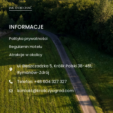
JAK DOJECHAĆ
INFORMACJE
Polityka prywatności
Regulamin Hotelu
Atrakcje w okolicy
ul. Bieszczadzka 5, Królik Polski 38-481,
Rymanów-Zdrój
Telefon: +48 604 327 327
kontakt@kroliczyogrod.com