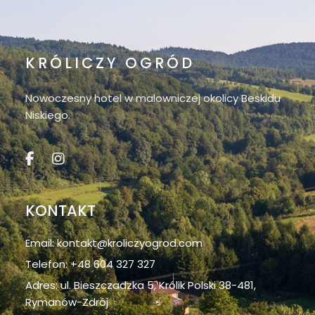
KRÓLICZY OGRÓD
Nowoczesny hotel w malowniczej okolicy Beskidu
Niskiego.
KONTAKT
Email: kontakt@kroliczyogrod.com
Telefon: +48 604 327 327
Adres: ul. Bieszczadzka 5, Królik Polski 38-481,
Rymanów-Zdrój