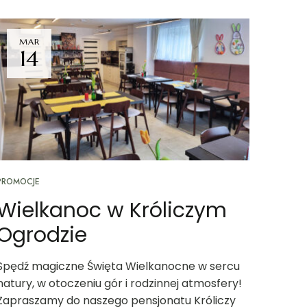
MAR
14
PROMOCJE
Wielkanoc w Króliczym
Ogrodzie
Spędź magiczne Święta Wielkanocne w sercu
natury, w otoczeniu gór i rodzinnej atmosfery!
Zapraszamy do naszego pensjonatu Króliczy