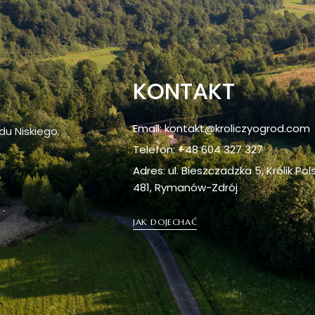
KONTAKT
Email: kontakt@kroliczyogrod.com
du Niskiego.
Telefon: +48 604 327 327
Adres: ul. Bieszczadzka 5, Królik Pol
481, Rymanów-Zdrój
JAK DOJECHAĆ