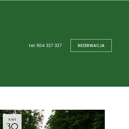
tel.
604 327 327
REZERWACJA
KWI
30