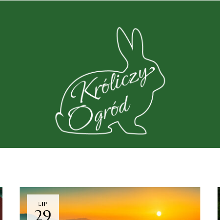
LIP
29